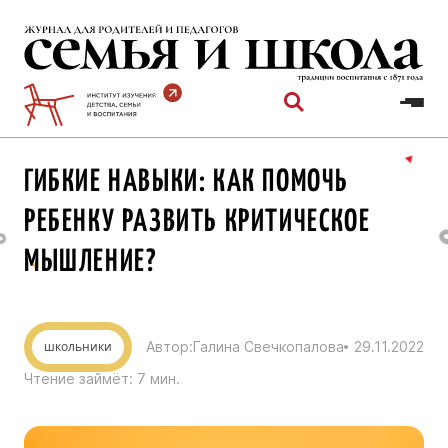
Перейти
к
содержимому
ГИБКИЕ НАВЫКИ: КАК ПОМОЧЬ
РЕБЕНКУ РАЗВИТЬ КРИТИЧЕСКОЕ
МЫШЛЕНИЕ?
школьники
Автор:
Галина Свечкопалова
29.11.2022
Чтение займёт:
7
мин.