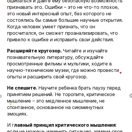
ошибаться и дайте ему безопасную возможность
признавать это. Ошибки – это не что-то плохое,
это новый интересный опыт, без которого не
состоялись бы самые большие научные открытия.
Когда человек умеет признать, что он
просчитался, он сможет проанализировать, что
привело к ошибке и исправить свои действия.
Расширяйте кругозор.
Читайте и изучайте
познавательную литературу, обсуждайте
просмотренные фильмы и мультики, ходите в
научно-технические музеи, где можно провести
опыты и расширить свой кругозор.
Не спешите.
Научите ребенка брать паузу перед
принятием решений. Не торопите, критическое
мышление – это медленное мышление, не
спонтанное, основанное на сиюминутных
эмоциях.
И г
лавный принцип критического мышления
:
если не можешь изменить ситуацию, измени свое