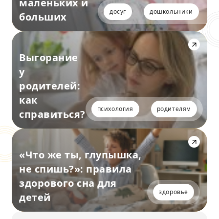
маленьких и
досуг
дошкольники
больших
Выгорание
у
родителей:
как
психология
родителям
справиться?
«Что же ты, глупышка,
не спишь?»: правила
здорового сна для
здоровье
детей