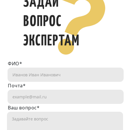
ФИО*
Почта*
Ваш вопрос*