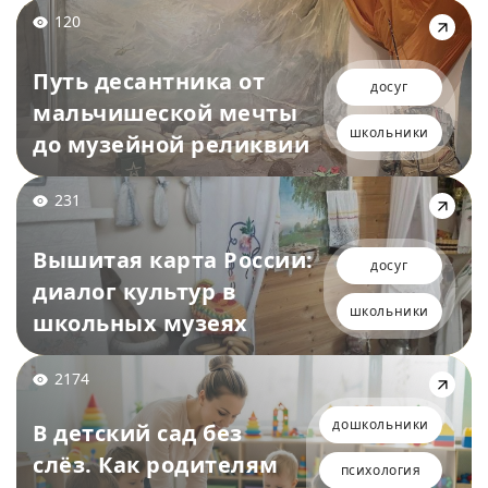
120
Путь десантника от
досуг
мальчишеской мечты
школьники
до музейной реликвии
231
Вышитая карта России:
досуг
диалог культур в
школьники
школьных музеях
2174
дошкольники
В детский сад без
слёз. Как родителям
психология