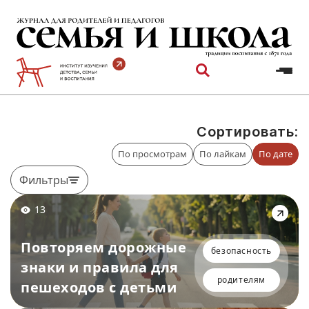
Перейти
к
содержимому
Сортировать:
По просмотрам
По лайкам
По дате
Фильтры
13
Повторяем дорожные
безопасность
знаки и правила для
родителям
пешеходов с детьми