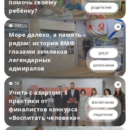
помочь своему
родителям
ребёнку?
237
Море далеко, а память –
рядом: история ВМФ
глазами земляков
досуг
легендарных
школьники
адмиралов
59
Учить с азартом: 3
практики от
воспитание
финалистов конкурса
педагогам
«Воспитать человека»