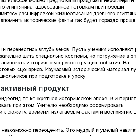
го египтянина, адресованное потомкам при помощи
ймитесь расшифровкой жизнеописания древнего египтяни
Запомнить исторические факты так будет гораздо проще
и перенестись вглубь веков. Пусть ученики исполняют
зательно шить специально костюмы, но погружение в э
ганизовать историческую реконструкцию события. На
отовых сценариев. Изучаемый исторический материал л
школьников при подготовке к уроку.
рактивный продукт
видеогид по конкретной исторической эпохе. В интернет
овать при этом. Учителю необходимо сформировать
й к сюжету, времени, излагаемым фактам и восприятию 
 невозможно переоценить. Это мудрый и умелый навига