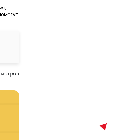
ия,
помогут
смотров