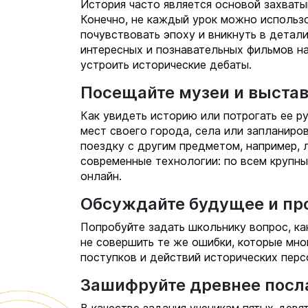
История часто является основой захват
Конечно, не каждый урок можно использо
почувствовать эпоху и вникнуть в детал
интересных и познавательных фильмов на
устроить исторические дебаты.
Посещайте музеи и выста
Как увидеть историю или потрогать ее 
мест своего города, села или запланиро
поездку с другим предметом, например, 
современные технологии: по всем крупн
онлайн.
Обсуждайте будущее и пр
Попробуйте задать школьнику вопрос, ка
не совершить те же ошибки, которые мн
поступков и действий исторических перс
Зашифруйте древнее посл
В качестве задания ученикам пятых-дев