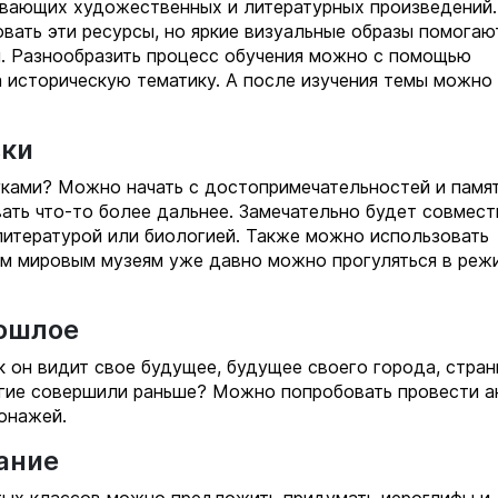
ывающих художественных и литературных произведений.
вать эти ресурсы, но яркие визуальные образы помогаю
и. Разнообразить процесс обучения можно с помощью
 историческую тематику. А после изучения темы можно
вки
руками? Можно начать с достопримечательностей и памя
вать что-то более дальнее. Замечательно будет совмест
литературой или биологией. Также можно использовать
ым мировым музеям уже давно можно прогуляться в реж
ошлое
к он видит свое будущее, будущее своего города, стран
огие совершили раньше? Можно попробовать провести а
онажей.
ание
ятых классов можно предложить придумать иероглифы и