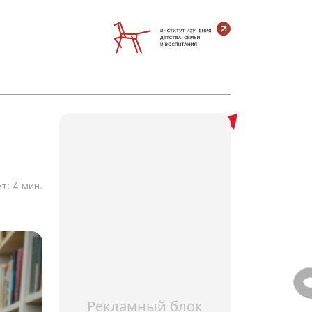
т:
4
мин.
Рекламный блок