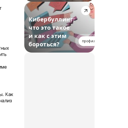
т
Кибербуллинг:
что это такое
и как с этим
профилактика
бороться?
тных
ить
име
ы. Как
нализ