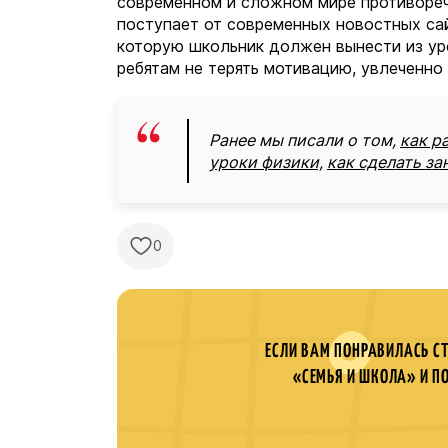
современном и сложном мире противореч
поступает от современных новостных сай
которую школьник должен вынести из ур
ребятам не терять мотивацию, увлеченно
Ранее мы писали о том,
как р
уроки физики,
как сделать з
0
ЕСЛИ ВАМ ПОНРАВИЛАСЬ С
«СЕМЬЯ И ШКОЛА» И П