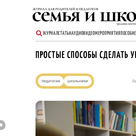
Перейти
к
содержимому
ЖУРНАЛ
СТАТЬИ
АУДИО
ВИДЕО
МЕРОПРИЯТИЯ
ПОСОБИЕ
ПРОСТЫЕ СПОСОБЫ СДЕЛАТЬ У
педагогам
школьники
А