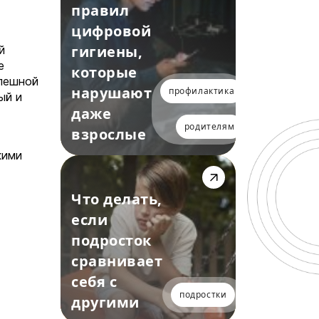
правил
цифровой
гигиены,
й
е
которые
спешной
нарушают
профилактика
ый и
даже
родителям
взрослые
кими
Что делать,
если
подросток
сравнивает
себя с
подростки
другими