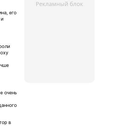
Рекламный блок
на, его
 и
 роли
поху
учше
е очень
данного
тор в