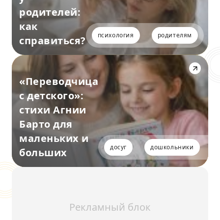
родителей:
как
психология
родителям
справиться?
«Переводчица
с детского»:
стихи Агнии
Барто для
маленьких и
досуг
дошкольники
больших
Рекламный блок