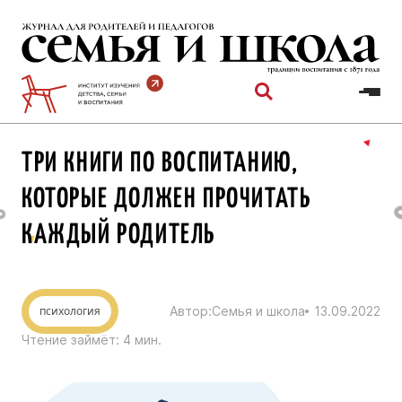
Перейти
к
содержимому
ТРИ КНИГИ ПО ВОСПИТАНИЮ,
КОТОРЫЕ ДОЛЖЕН ПРОЧИТАТЬ
КАЖДЫЙ РОДИТЕЛЬ
психология
Автор:
Семья и школа
13.09.2022
Чтение займёт:
4
мин.