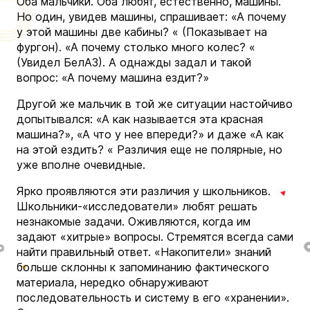
Оба мальчики. Оба любят, естественно, машины.
Но один, увидев машины, спрашивает: «А почему
у этой машины две кабины? « (Показывает на
фургон). «А почему столько много колес? «
(Увидел БелАЗ). А однажды задал и такой
вопрос: «А почему машина ездит?»
Другой же мальчик в той же ситуации настойчиво
допытывался: «А как называется эта красная
машина?», «А что у нее впереди?» и даже «А как
на этой ездить? « Различия еще не полярные, но
уже вполне очевидные.
Ярко проявляются эти различия у школьников.
Школьники-«исследователи» любят решать
незнакомые задачи. Оживляются, когда им
задают «хитрые» вопросы. Стремятся всегда сами
найти правильный ответ. «Накопители» знаний
больше склонны к запоминанию фактического
материала, нередко обнаруживают
последовательность и систему в его «хранении».