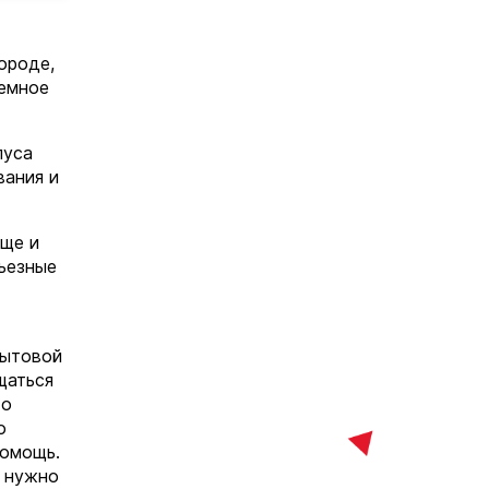
ороде,
ъемное
пуса
вания и
.
еще и
рьезные
бытовой
щаться
то
о
помощь.
, нужно