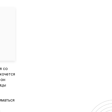
я со
ахочется
 он
яцы
иматься
й