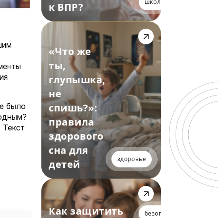
школьники
к ВПР?
шим
«Что же
ты,
менты
ия
глупышка,
не
спишь?»:
де было
ходным?
правила
 Текст
здорового
сна для
здоровье
детей
Как защитить
безопасность