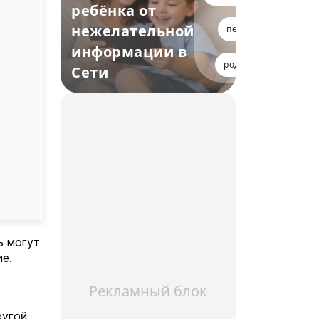
ребёнка от
нежелательной
педагогам
информации в
родителям
Сети
ь могут
ие.
Рекламный блок
ругой