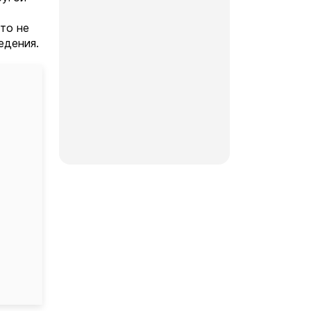
то не
едения.