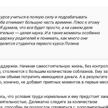
курсе учиться в полную силу и подрабатывать
ба отнимает большую часть времени. Плюс к этому
Я думала, что все будет просто, а на самом деле
ятельно — целая наука. И в такие моменты особенно
держку родителей и понимать, как много они
 делится студентка первого курса Полина
ддержки. Начиная самостоятельную жизнь, без контрол
я, столкнется с большим количеством соблазнов. Ему з
ком объеме потратить имеющиеся деньги. А в результате
о, конечно, не добавит приятных моментов в первые мес
есь, что условия труда нормальные и ему предстоит зан
деятельностью. Деликатно следите за количеством
ла, способен ли подросток справиться с дополнительно