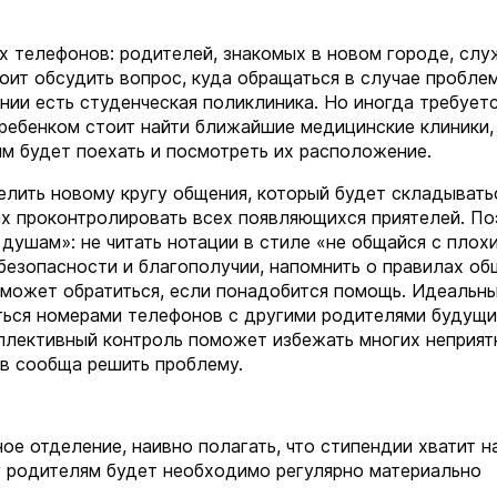
х телефонов: родителей, знакомых в новом городе, сл
тоит обсудить вопрос, куда обращаться в случае пробле
нии есть студенческая поликлиника. Но иногда требует
 ребенком стоит найти ближайшие медицинские клиники,
м будет поехать и посмотреть их расположение.
лить новому кругу общения, который будет складывать
ах проконтролировать всех появляющихся приятелей. П
 душам»: не читать нотации в стиле «не общайся с плох
 безопасности и благополучии, напомнить о правилах об
он может обратиться, если понадобится помощь. Идеальн
яться номерами телефонов с другими родителями будущ
ллективный контроль поможет избежать многих неприят
ов сообща решить проблему.
е отделение, наивно полагать, что стипендии хватит на
у родителям будет необходимо регулярно материально