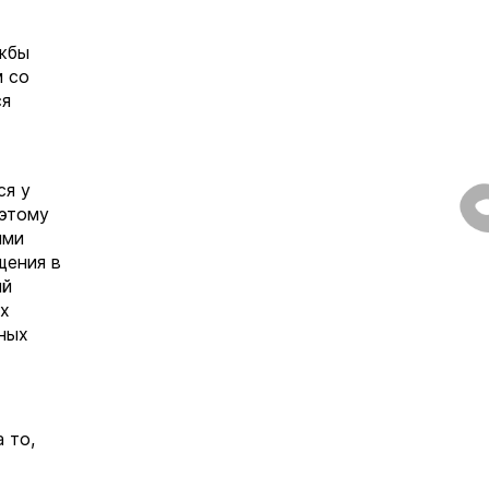
ужбы
м со
ся
ся у
оэтому
ими
щения в
ый
их
ных
 то,