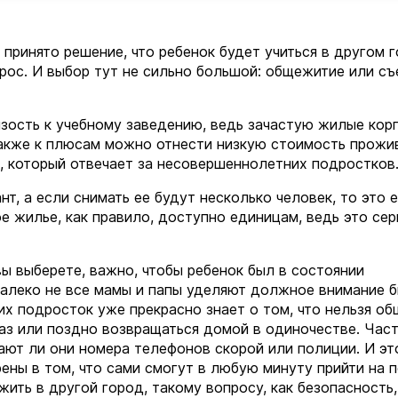
принято решение, что ребенок будет учиться в другом г
рос. И выбор тут не сильно большой: общежитие или с
ость к учебному заведению, ведь зачастую жилые кор
Также к плюсам можно отнести низкую стоимость прожи
а, который отвечает за несовершеннолетних подростков
т, а если снимать ее будут несколько человек, то это 
е жилье, как правило, доступно единицам, ведь это се
вы выберете, важно, чтобы ребенок был в состоянии
далеко не все мамы и папы уделяют должное внимание 
их подросток уже прекрасно знает о том, что нельзя об
аз или поздно возвращаться домой в одиночестве. Час
ают ли они номера телефонов скорой или полиции. И эт
рены в том, что сами смогут в любую минуту прийти на 
жить в другой город, такому вопросу, как безопасность