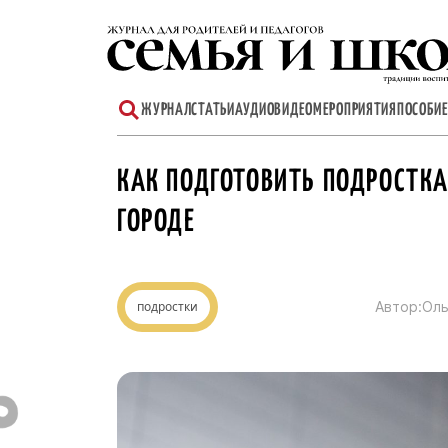
Перейти
к
содержимому
ЖУРНАЛ
СТАТЬИ
АУДИО
ВИДЕО
МЕРОПРИЯТИЯ
ПОСОБИЕ
КАК ПОДГОТОВИТЬ ПОДРОСТКА
ГОРОДЕ
подростки
Автор:
Оль