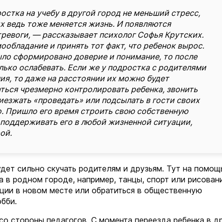
остка на учебу в другой город не меньший стресс,
их ведь тоже меняется жизнь. И появляются
ревоги, — рассказывает психолог Софья Крутских.
ообладание и принять тот факт, что ребенок вырос.
было сформировано доверие и понимание, то после
лько ослабевать. Если же у подростка с родителями
я, то даже на расстоянии их можно будет
аться чрезмерно контролировать ребенка, звонить
риезжать «проведать» или подсылать в гости своих
. Пришло его время строить свою собственную
 поддерживать его в любой жизненной ситуации,
ой.
удет сильно скучать родителям и друзьям. Тут на помощ
а в родном городе, например, танцы, спорт или рисован
ции в новом месте или обратиться в общественную
обби.
со стороны педагогов. С момента переезда ребенка в д