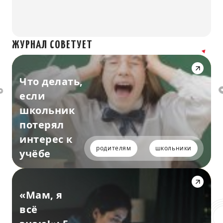
ЖУРНАЛ СОВЕТУЕТ
Что делать,
если
школьник
потерял
интерес к
родителям
школьники
учёбе
«Мам, я
всё