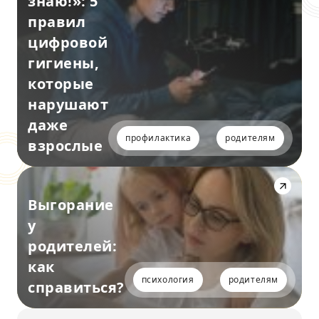
знаю!»: 5
правил
цифровой
гигиены,
которые
нарушают
даже
профилактика
родителям
взрослые
Выгорание
у
родителей:
как
психология
родителям
справиться?