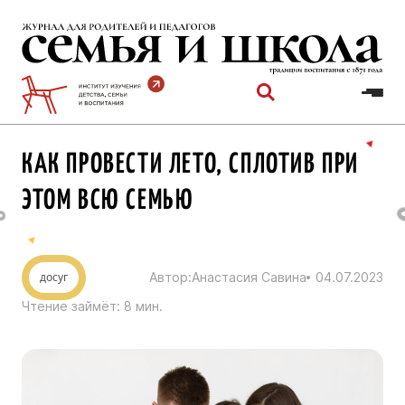
Перейти
к
содержимому
КАК ПРОВЕСТИ ЛЕТО, СПЛОТИВ ПРИ
ЭТОМ ВСЮ СЕМЬЮ
досуг
Автор:
Анастасия Савина
04.07.2023
Чтение займёт:
8
мин.