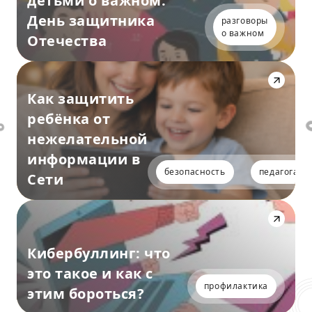
детьми о важном:
День защитника
разговоры
о важном
Отечества
Как защитить
ребёнка от
нежелательной
информации в
безопасность
педагогам
Сети
Кибербуллинг: что
это такое и как с
профилактика
этим бороться?