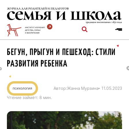
Перейти
к
содержимому
БЕГУН, ПРЫГУН И ПЕШЕХОД: СТИЛИ
РАЗВИТИЯ РЕБЕНКА
психология
Автор:
Жанна Мурзина
11.05.2023
Чтение займёт:
8
мин.