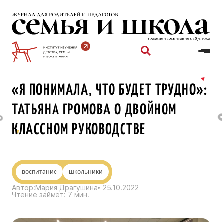
Перейти
к
содержимому
«Я ПОНИМАЛА, ЧТО БУДЕТ ТРУДНО»:
ТАТЬЯНА ГРОМОВА О ДВОЙНОМ
КЛАССНОМ РУКОВОДСТВЕ
воспитание
школьники
Автор:
Мария Драгушина
25.10.2022
Чтение займёт:
7
мин.