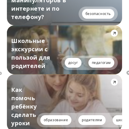
манипуляторов в
интернете и по
безопасность
телефону?
Школьные
экскурсии с
пользой для
досуг
педагогам
родителей
Как
помочь
ребёнку
сделать
образование
родителям
школь
уроки