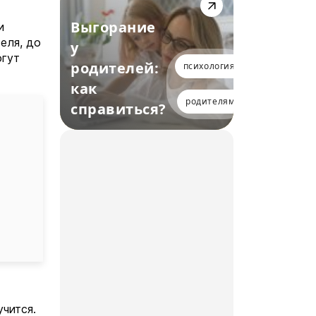
Выгорание
и
еля, до
у
огут
родителей:
психология
как
родителям
справиться?
чится.