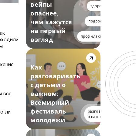
вейпы
здоровье
опаснее,
чем кажутся
подростки
на первый
ак
профилактика
взгляд
роходили
ом
ажение
Как
разговаривать
с детьми о
важном:
м все
Всемирный
фестиваль
разговоры
шо ли
о важном
молодежи