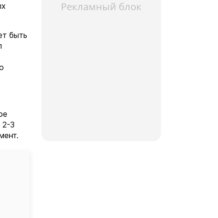
Рекламный блок
ых
ет быть
л
о
ое
 2-3
мент.