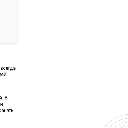
 всегда
лей:
й. В
 и
ранять