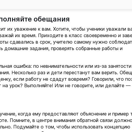
ыполняйте обещания
исит их уважение к вам. Хотите, чтобы ученики уважали 
важай их время. Приходите в класс своевременно и зав
аботы сдавались в срок, учителю самому нужно соблюда
ь домашние задания, проверять собранные работы и
льная ошибка: по невнимательности или из-за занятости
ния. Несколько раз и дети перестанут вам верить. Обе
ценку, если работу не сдадут вовремя? Говорили, что по
т на урок? Выполняйте! Или не говорите, или делайте —
чение, когда ему предоставляют объяснение и пример т
оте. Помните, в центре внимания обратной связи должно
льно. Подумайте о том, чтобы использовать концепцию