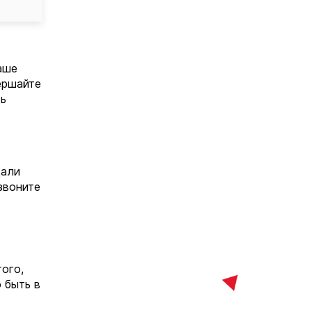
ваше
ершайте
ть
щали
звоните
ого,
 быть в