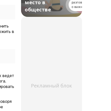
место в
разговоры
о важном
обществе
енить
ожить в
к ведет
га.
Рекламный блок
ировать
говоря
ое