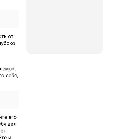
сть от
лубоко
.
млемо».
о себя,
ите его
ебя вел
ает
йте и