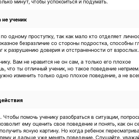
олько минут, чтобы успокоиться и подумать.
 не ученик
по одному проступку, так как мало кто отделяет лично
показное безразличие со стороны подростка, способны г
аг к разрушению доверия и отстраненности от взрослых
ику. Вам не нравится не он сам, а только его плохое
ь, что ты отличный ученик, но такое поведение неприе
ужно изменить только одно плохое поведение, а не всег
 действия
. Чтобы помочь ученику разобраться в ситуации, попрос
озволит ему оценить свое поведение и понять, как он с
получить ясную картину. Но когда ребенок пересматрив
блему и дальше уже менять поведение. Слушайте, уважа