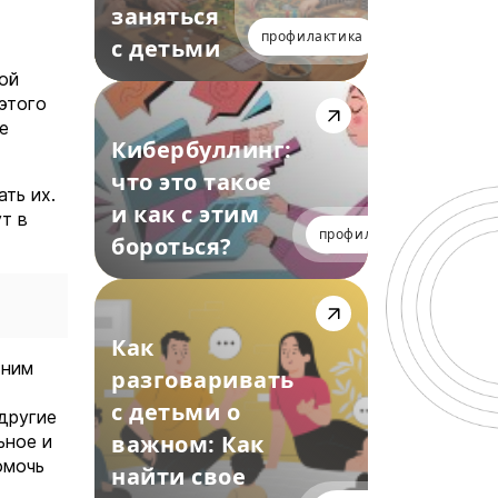
заняться
профилактика
с детьми
ой
этого
е
Кибербуллинг:
что это такое
ть их.
и как с этим
т в
профилактика
бороться?
Как
 ним
разговаривать
с детьми о
 другие
важном: Как
ьное и
омочь
найти свое