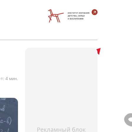
т:
4
мин.
Рекламный блок