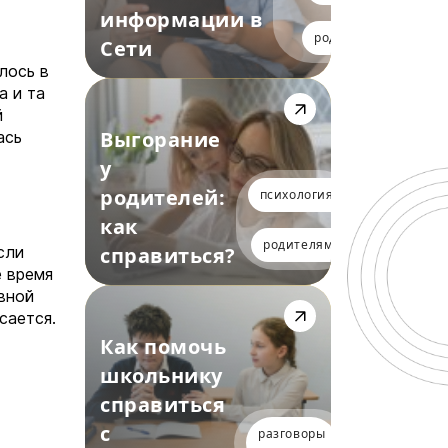
информации в
родителям
Сети
лось в
а и та
й
Выгорание
ась
у
родителей:
психология
как
родителям
сли
справиться?
е время
вной
сается.
Как помочь
школьнику
справиться
с
разговоры