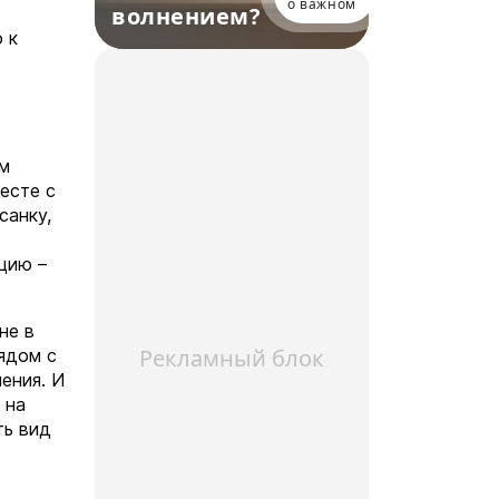
о важном
волнением?
 к
ом
есте с
санку,
цию –
не в
Рекламный блок
рядом с
ения. И
 на
ть вид