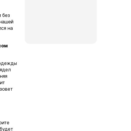
и без
 нашей
лся на
сом
 одежды
лядел
няя
ит
ызовет
рите
 будет