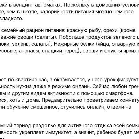
еки в вендинг-автоматах. Поскольку в домашних услов
е, чем в школе, калорийность питания можно немного
 сладкого.
 семейный рацион питания: красную рыбу, орехи (кроме
 свежие овощи (салаты). Побольше продуктов зеленого 
оки, зелень, салаты). Нежирные белки (яйца, отварную к
совые, ананасы, сладкий перец), овощи и фрукты ярких 
ет по квартире час, а оказывается, у него урок физкуль
вность нужна даже в режиме онлайн. Сейчас любой тре
цам и другим видам активности с помощью смартфона.
ся, хоть и дома. Предварительно проветриваем комнату
ли обучение смешанное, отучились онлайн, отвели на
имний период раздолье для активного отдыха всей семь
тивность укрепляет иммунитет, а значит, ребенок будет 