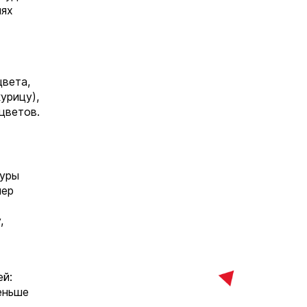
иях
цвета,
урицу),
цветов.
туры
нер
,
ей:
меньше