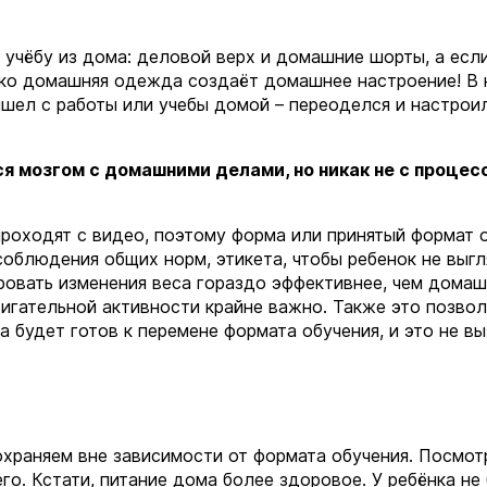
 учёбу из дома: деловой верх и домашние шорты, а есл
ако домашняя одежда создаёт домашнее настроение! В
шел с работы или учебы домой – переоделся и настрои
 мозгом с домашними делами, но никак не с процес
 проходят с видео, поэтому форма или принятый формат
соблюдения общих норм, этикета, чтобы ребенок не выг
ровать изменения веса гораздо эффективнее, чем домаш
игательной активности крайне важно. Также это позвол
а будет готов к перемене формата обучения, и это не в
охраняем вне зависимости от формата обучения. Посмот
го. Кстати, питание дома более здоровое. У ребёнка не