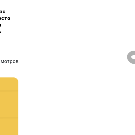
ас
осто
я
ь
смотров