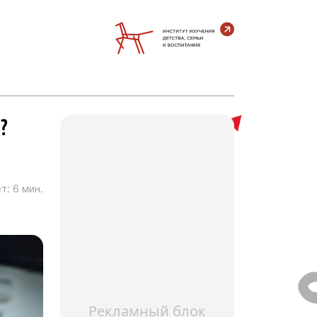
?
т:
6
мин.
Рекламный блок