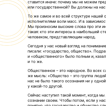
ставится иначе: почему мы не можем пре
или государственной? Вы должны на нас р
То же самое и во всей структуре нашей 
исполнителями воли масс. И в зависимос
Мы произносим высокие слова про эти ин
такая: кто эти интересы в наибольшей ст
человеком, представляющим народ.
Сегодня у нас новый взгляд на понимани
писали: «государство, общество». Подра
и «общественного» было полным и, казал
и то же.
Общественное – это народное. Во всех с
же мысль: «Общество – это группа людей
нас не было такого осознания ни у одной
у какой-то другой.
Сейчас наступил такой момент, когда мы
сознании своем. Чтобы потом, если у на
понятно, что государство и общество сл