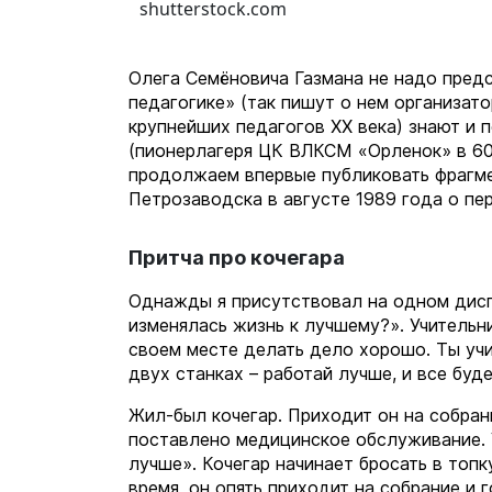
shutterstock.com
Олега Семёновича Газмана не надо предс
педагогике» (так пишут о нем организа
крупнейших педагогов ХХ века) знают и 
(пионерлагеря ЦК ВЛКСМ «Орленок» в 60-
продолжаем впервые публиковать фрагме
Петрозаводска в августе 1989 года о пе
Притча про кочегара
Однажды я присутствовал на одном дисп
изменялась жизнь к лучшему?». Учительн
своем месте делать дело хорошо. Ты учи
двух станках – работай лучше, и все буд
Жил-был кочегар. Приходит он на собрани
поставлено медицинское обслуживание. У
лучше». Кочегар начинает бросать в топ
время, он опять приходит на собрание и 