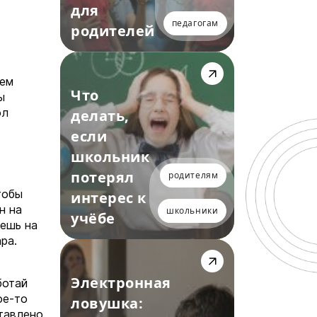
для
педагогам
родителей
тем
Что
ы
ол
делать,
если
школьник
потерял
родителям
тобы
интерес к
н на
школьники
учёбе
аешь на
ра.
Электронная
ботай
ое-то
ловушка:
ставлено