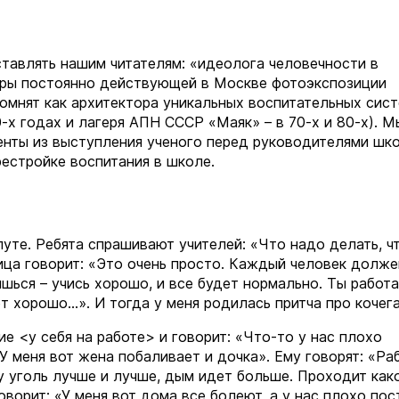
тавлять нашим читателям: «идеолога человечности в
торы постоянно действующей в Москве фотоэкспозиции
помнят как архитектора уникальных воспитательных сис
х годах и лагеря АПН СССР «Маяк» – в 70-х и 80-х). М
нты из выступления ученого перед руководителями шк
рестройке воспитания в школе.
уте. Ребята спрашивают учителей: «Что надо делать, ч
ица говорит: «Это очень просто. Каждый человек долже
шься – учись хорошо, и все будет нормально. Ты работ
ет хорошо…». И тогда у меня родилась притча про кочега
е <у себя на работе> и говорит: «Что-то у нас плохо
 меня вот жена побаливает и дочка». Ему говорят: «Ра
ку уголь лучше и лучше, дым идет больше. Проходит как
говорит: «У меня вот дома все болеют, а у нас плохо по