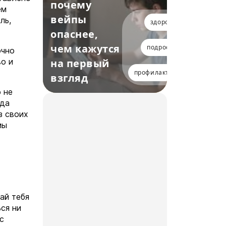
почему
ем
вейпы
ль,
здоровье
опаснее,
чем кажутся
подростки
очно
во и
на первый
профилактика
взгляд
 не
гда
з своих
мы
ай тебя
ся ни
с