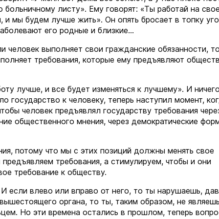
о больничному листу». Ему говорят: «Ты работай на сво
, и мы будем лучше жить». Он опять бросает в топку уго
заболевают его родные и близкие…
ли человек выполняет свои гражданские обязанности, т
ыполняет требования, которые ему предъявляют общест
.
ту лучше, и все будет изменяться к лучшему». И ничего
о государство к человеку, теперь наступил момент, ко
чтобы человек предъявлял государству требования чере
ение общественного мнения, через демократические фор
ия, потому что мы с этих позиций должны менять свое
 предъявляем требования, а стимулируем, чтобы и они
вое требование к обществу.
И если влево или вправо от него, то ты нарушаешь, дав
вышестоящего органа, то ты, таким образом, не являешь
цем. Но эти времена остались в прошлом, теперь вопро