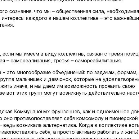
го сознания, что мы – общественная сила, необходимая
, интересы каждого в нашем коллективе – это важнейши
тания.
 если мы имеем в виду коллектив, связан с тремя позиц
ая – самореализация, третья – самореабилитация.
– это многообразие объединений: по задачам, формам,
 группа мальчишек и девчонок, которые не удовлетворен
 жить иначе, и мы даём им возможность проявить свою
азе вот этих групп могут возникнуть действительно нас
дская Коммуна юных фрунзенцев, как и одноименное дв
что оно противопоставляет себя комсомолу и пионерской
 – ведь возникала альтернатива. Когда в коллективе ест
тивопоставлять себя, а просто активно работать и жить)
то мы, взрослые, обычно пытаемся всех вписать в одно