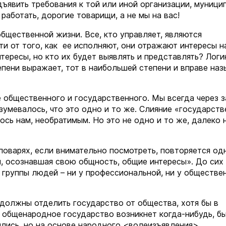
дъявить требования к той или иной организации, муници
аботать, дорогие товарищи, а не мы на вас!
общественной жизни. Все, кто управляет, являются
ти от того, как ее исполняют, они отражают интересы н
тересы, но кто их будет выявлять и представлять? Логи
епени выражает, тот в наибольшей степени и вправе наз
е общественного и государственного. Мы всегда через 
зумевалось, что это одно и то же. Слияние «государст
ось нам, необратимым. Но это не одно и то же, далеко 
ловарях, если внимательно посмотреть, повторяется одн
, осознавшая свою общность, общие интересы». До сих 
 группы людей – ни у профессиональной, ни у обществен
 должны отделить государство от общества, хотя бы в
с общенародное государство возникнет когда-нибудь, б
ились, но на основе народного <волеизъявления>.