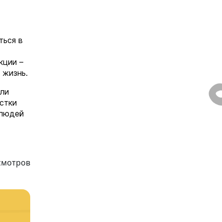
ться в
кции –
а жизнь.
или
остки
 людей
смотров