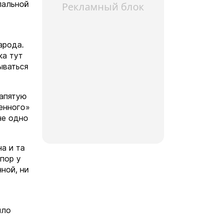
пальной
Рекламный блок
арода.
ка тут
ываться
запятую
венного»
не одно
а и та
пор у
ной, ни
ыло