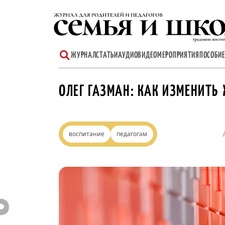
Перейти
к
содержимому
ЖУРНАЛ
СТАТЬИ
АУДИО
ВИДЕО
МЕРОПРИЯТИЯ
ПОСОБИЕ
ОЛЕГ ГАЗМАН: КАК ИЗМЕНИТЬ
воспитание
педагогам