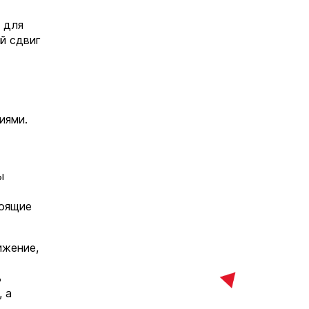
 для
й сдвиг
иями.
ы
тоящие
ижение,
ь
, а