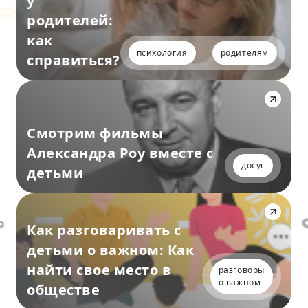
у
родителей:
как
психология
родителям
справиться?
Смотрим фильмы
Александра Роу вместе с
досуг
детьми
Как разговаривать с
детьми о важном: Как
найти свое место в
разговоры
о важном
обществе