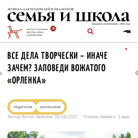
Перейти
к
содержимому
ВСЕ ДЕЛА ТВОРЧЕСКИ – ИНАЧЕ
ЗАЧЕМ? ЗАПОВЕДИ ВОЖАТОГО
«ОРЛЕНКА»
педагогам
школьники
Автор:
Антон Зверев
30.09.2021
Чтение займёт:
3
мин.