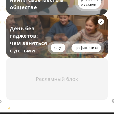
о важном
обществе
День без
гаджетов:
чем заняться
досуг
профилактика
с детьми
Рекламный блок