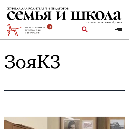
Перейти
к
содержимому
ЗояК3