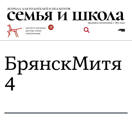
Перейти
к
содержимому
БрянскМитя
4