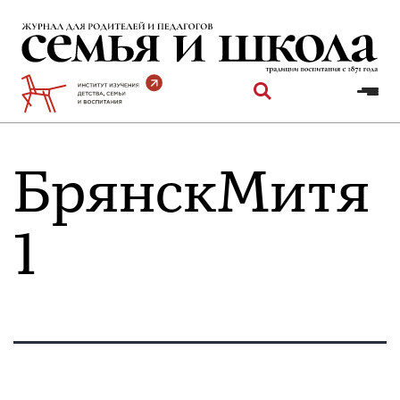
Перейти
к
содержимому
БрянскМитя
1