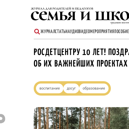
Перейти
к
содержимому
ЖУРНАЛ
СТАТЬИ
АУДИО
ВИДЕО
МЕРОПРИЯТИЯ
ПОСОБИЕ
РОСДЕТЦЕНТРУ 10 ЛЕТ! ПОЗД
ОБ ИХ ВАЖНЕЙШИХ ПРОЕКТАХ
воспитание
досуг
образование