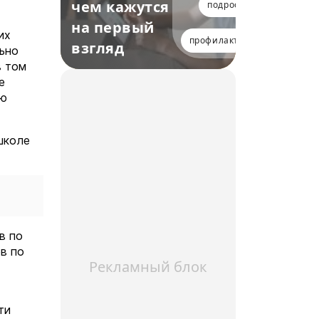
чем кажутся
подростки
на первый
их
профилактика
взгляд
льно
в том
е
ую
школе
в по
в по
Рекламный блок
ти