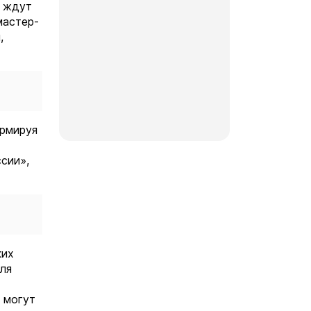
х ждут
мастер-
,
ормируя
сии»,
ких
ля
 могут