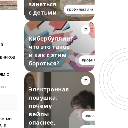
заняться
профилактика
с детьми
Кибербуллинг:
ва
что это такое
и как с этим
вников,
профилактика
бороться?
ям о
ла».
Электронная
ловушка:
почему
вейпы
здоровье
нём мы
опаснее,
, а