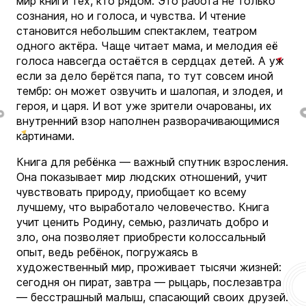
мир книги тех, кто рядом. Это работа не только
сознания, но и голоса, и чувства. И чтение
становится небольшим спектаклем, театром
одного актёра. Чаще читает мама, и мелодия её
голоса навсегда остаётся в сердцах детей. А уж
если за дело берётся папа, то тут совсем иной
тембр: он может озвучить и шалопая, и злодея, и
героя, и царя. И вот уже зрители очарованы, их
внутренний взор наполнен разворачивающимися
картинами.
Книга для ребёнка — важный спутник взросления.
Она показывает мир людских отношений, учит
чувствовать природу, приобщает ко всему
лучшему, что выработало человечество. Книга
учит ценить Родину, семью, различать добро и
зло, она позволяет приобрести колоссальный
опыт, ведь ребёнок, погружаясь в
художественный мир, проживает тысячи жизней:
сегодня он пират, завтра — рыцарь, послезавтра
— бесстрашный малыш, спасающий своих друзей.