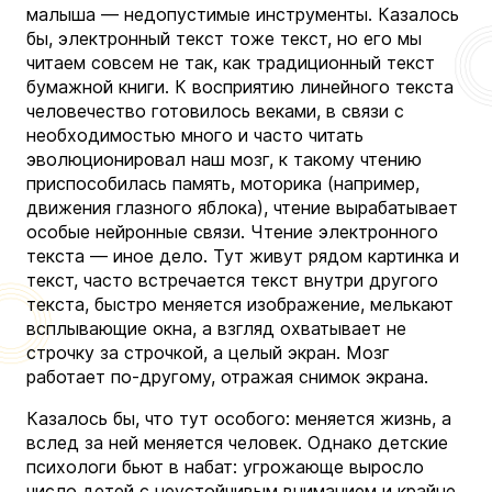
малыша — недопустимые инструменты. Казалось
бы, электронный текст тоже текст, но его мы
читаем совсем не так, как традиционный текст
бумажной книги. К восприятию линейного текста
человечество готовилось веками, в связи с
необходимостью много и часто читать
эволюционировал наш мозг, к такому чтению
приспособилась память, моторика (например,
движения глазного яблока), чтение вырабатывает
особые нейронные связи. Чтение электронного
текста — иное дело. Тут живут рядом картинка и
текст, часто встречается текст внутри другого
текста, быстро меняется изображение, мелькают
всплывающие окна, а взгляд охватывает не
строчку за строчкой, а целый экран. Мозг
работает по-другому, отражая снимок экрана.
Казалось бы, что тут особого: меняется жизнь, а
вслед за ней меняется человек. Однако детские
психологи бьют в набат: угрожающе выросло
число детей с неустойчивым вниманием и крайне