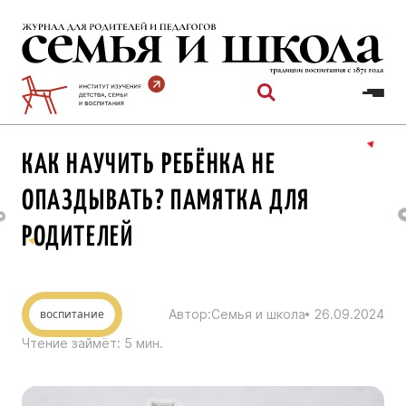
Перейти
к
содержимому
КАК НАУЧИТЬ РЕБЁНКА НЕ
ОПАЗДЫВАТЬ? ПАМЯТКА ДЛЯ
РОДИТЕЛЕЙ
воспитание
Автор:
Семья и школа
26.09.2024
Чтение займёт:
5
мин.