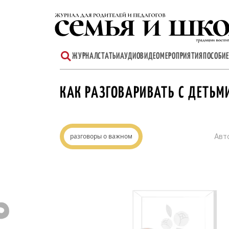
Перейти
к
содержимому
ЖУРНАЛ
СТАТЬИ
АУДИО
ВИДЕО
МЕРОПРИЯТИЯ
ПОСОБИЕ
КАК РАЗГОВАРИВАТЬ С ДЕТЬМ
разговоры о важном
Авт