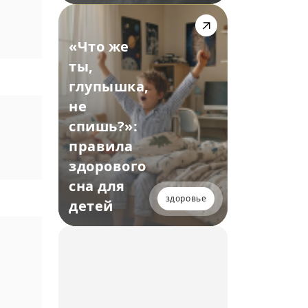
«Что же
ты,
глупышка,
не
спишь?»:
правила
здорового
сна для
здоровье
детей