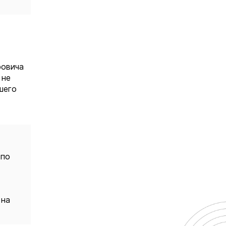
ровича
 не
шего
 по
 на