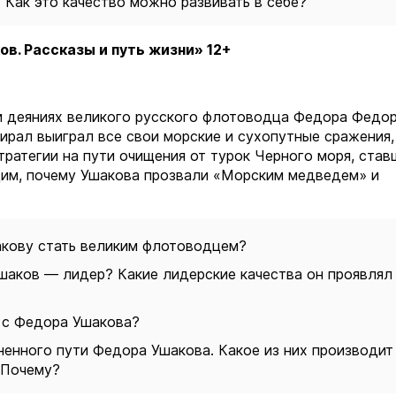
 Как это качество можно развивать в себе?
в. Рассказы и путь жизни» 12+
 и деяниях великого русского флотоводца Федора Федо
ирал выиграл все свои морские и сухопутные сражения,
тратегии на пути очищения от турок Черного моря, став
дим, почему Ушакова прозвали «Морским медведем» и
акову стать великим флотоводцем?
шаков — лидер? Какие лидерские качества он проявлял
р с Федора Ушакова?
енного пути Федора Ушакова. Какое из них производит
 Почему?