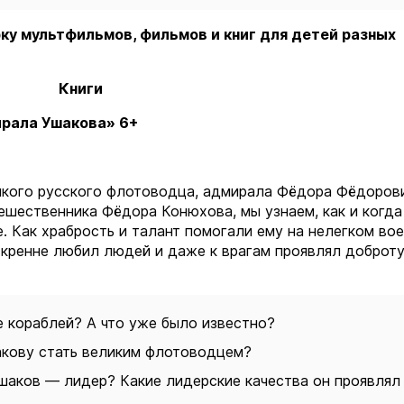
у мультфильмов, фильмов и книг для детей разных
Книги
рала Ушакова» 6+
ликого русского флотоводца, адмирала Фёдора Фёдоров
тешественника Фёдора Конюхова, мы узнаем, как и когд
. Как храбрость и талант помогали ему на нелегком во
искренне любил людей и даже к врагам проявлял доброту
е кораблей? А что уже было известно?
акову стать великим флотоводцем?
шаков — лидер? Какие лидерские качества он проявлял