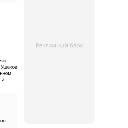
Рекламный блок
ича
а Ушаков
енном
 и
 по