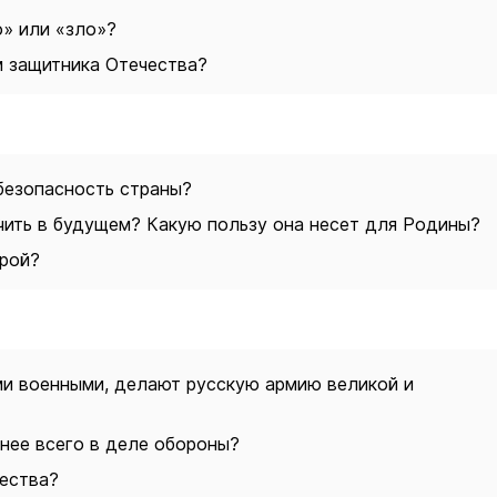
о» или «зло»?
м защитника Отечества?
безопасность страны?
чить в будущем? Какую пользу она несет для Родины?
ерой?
ми военными, делают русскую армию великой и
жнее всего в деле обороны?
чества?