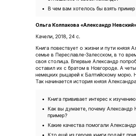
В чем вам хотелось бы взять приме
Ольга Колпакова «Александр Невский»
Качели, 2018, 24 с.
Книга повествует о жизни и пути князя А
семье в Переславле-Залесском, в то врем
своя столица. Впервые Александр попроб
оставил их с братом в Новгороде. А че
немецких рыцарей к Балтийскому морю. Н
Так начинается история князя Александр
Книга прививает интерес к изучению
Как вы думаете, почему Александр 
пример?
Какие качества помогали Александр
Кто ещё из героев книги подаёт пр