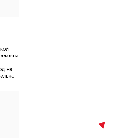
ской
земля и
од на
ельно.