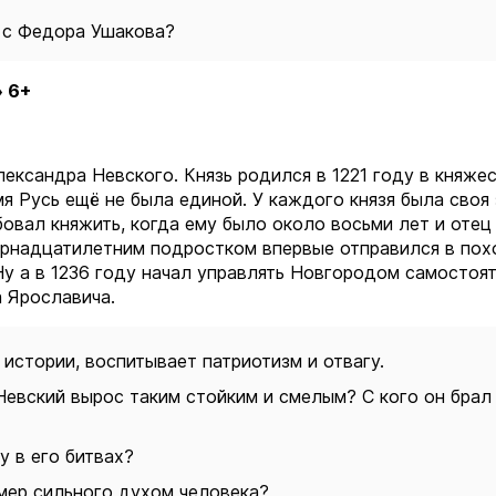
р с Федора Ушакова?
 6+
лександра Невского. Князь родился в 1221 году в княже
я Русь ещё не была единой. У каждого князя была своя 
овал княжить, когда ему было около восьми лет и отец
тырнадцатилетним подростком впервые отправился в пох
у а в 1236 году начал управлять Новгородом самостоят
а Ярославича.
 истории, воспитывает патриотизм и отвагу.
Невский вырос таким стойким и смелым? С кого он брал
у в его битвах?
имер сильного духом человека?