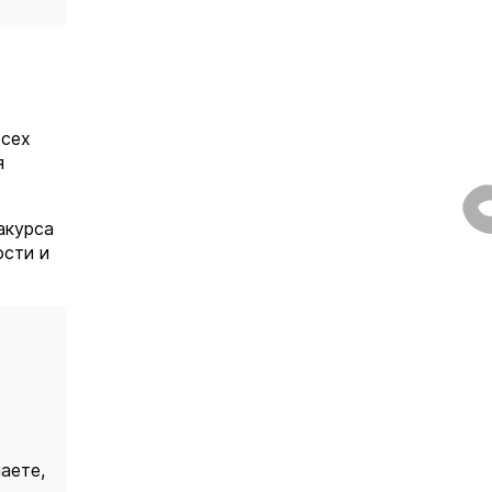
всех
я
акурса
ости и
аете,