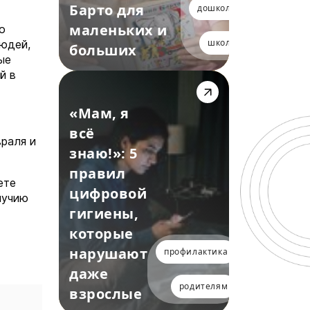
Барто для
дошкольники
маленьких и
о
школьники
людей,
больших
ые
й в
«Мам, я
всё
раля и
знаю!»: 5
правил
ете
цифровой
лучию
гигиены,
которые
нарушают
профилактика
даже
родителям
взрослые