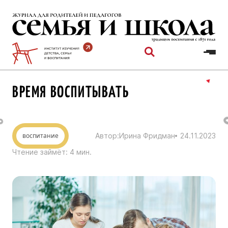
Перейти
к
содержимому
ВРЕМЯ ВОСПИТЫВАТЬ
воспитание
Автор:
Ирина Фридман
24.11.2023
Чтение займёт:
4
мин.