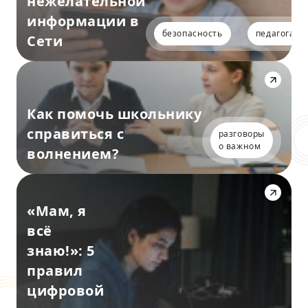
нежелательной
информации в
безопасность
педагогам
Сети
Как помочь школьнику
справиться с
разговоры
о важном
волнением?
«Мам, я
всё
знаю!»: 5
правил
цифровой