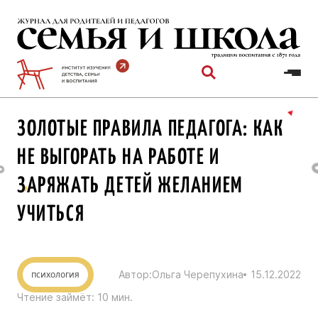
Перейти
к
содержимому
ЗОЛОТЫЕ ПРАВИЛА ПЕДАГОГА: КАК
НЕ ВЫГОРАТЬ НА РАБОТЕ И
ЗАРЯЖАТЬ ДЕТЕЙ ЖЕЛАНИЕМ
УЧИТЬСЯ
психология
Автор:
Ольга Черепухина
15.12.2022
Чтение займёт:
10
мин.