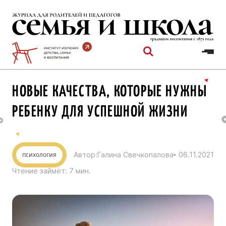
Перейти
к
содержимому
НОВЫЕ КАЧЕСТВА, КОТОРЫЕ НУЖНЫ
РЕБЕНКУ ДЛЯ УСПЕШНОЙ ЖИЗНИ
психология
Автор:
Галина Свечкопалова
06.11.2021
Чтение займёт:
7
мин.