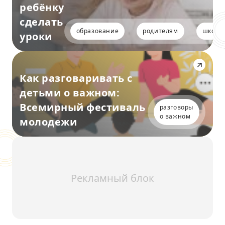
ребёнку
сделать
образование
родителям
школь
уроки
Как разговаривать с
детьми о важном:
Всемирный фестиваль
разговоры
о важном
молодежи
Рекламный блок