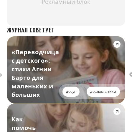
Рекламный блок
ЖУРНАЛ СОВЕТУЕТ
«Переводчица
с детского»:
стихи Агнии
Барто для
маленьких и
досуг
дошкольники
больших
Как
помочь