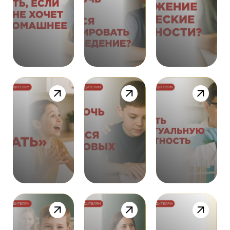
436
469
396
355
361
354