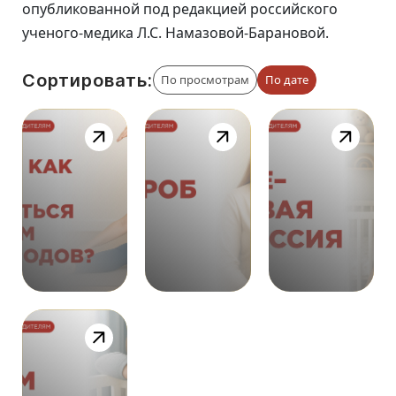
опубликованной под редакцией российского
ученого-медика Л.С. Намазовой-Барановой.
Сортировать:
По просмотрам
По дате
363
424
378