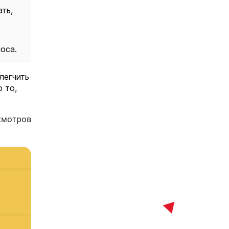
ть,
оса.
легчить
 то,
смотров