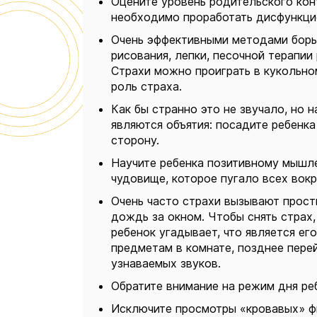
Оцените уровень родительского кон
необходимо проработать дисфункци
Очень эффективными методами борьб
рисования, лепки, песочной терапии 
Страхи можно проиграть в кукольном
роль страха.
Как бы странно это не звучало, но
являются объятия: посадите ребенка
сторону.
Научите ребенка позитивному мышл
чудовище, которое пугало всех вокр
Очень часто страхи вызывают просты
дождь за окном. Чтобы снять страх, 
ребенок угадывает, что является ег
предметам в комнате, позднее пере
узнаваемых звуков.
Обратите внимание на режим дня ре
Исключите просмотры «кровавых» ф