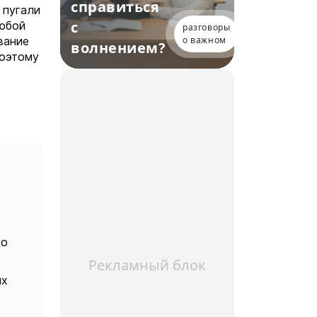
справиться
 пугали
с
любой
разговоры
вание
о важном
волнением?
поэтому
го
Рекламный блок
их