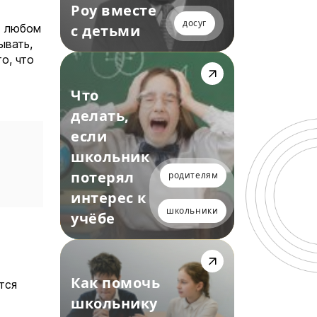
Роу вместе
досуг
в любом
с детьми
ывать,
о, что
Что
делать,
если
школьник
потерял
родителям
интерес к
школьники
учёбе
Как помочь
тся
школьнику