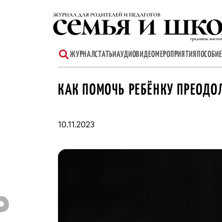
Перейти
к
содержимому
ЖУРНАЛ
СТАТЬИ
АУДИО
ВИДЕО
МЕРОПРИЯТИЯ
ПОСОБИЕ
КАК ПОМОЧЬ РЕБЁНКУ ПРЕОДО
10.11.2023