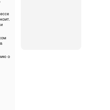
,
цессе
коит.
 и
хом
 в
рию о