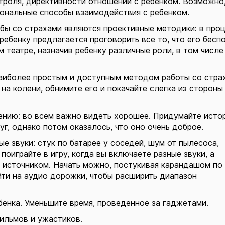
троля, директивности отношений с ребенком. Возможно
ональные способы взаимодействия с ребенком.
ы со страхами являются проективные методики: в про
ребенку предлагается проговорить все то, что его беспо
 театре, назначив ребенку различные роли, в том числе
 наиболее простым и доступным методом работы со стра
 на колени, обнимите его и покачайте слегка из стороны
ению: во всем важно видеть хорошее. Придумайте исто
уг, однако потом оказалось, что оно очень доброе.
е звуки: стук по батарее у соседей, шум от пылесоса,
поиграйте в игру, когда вы включаете разные звуки, а
о источником. Начать можно, постукивая карандашом по
йти на аудио дорожки, чтобы расширить диапазон
бенка. Уменьшите время, проведенное за гаджетами.
ильмов и ужастиков.