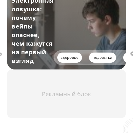
Электронная
ловушка:
почему
вейпы
опаснее,
чем кажутся
на первый
здоровье
подростки
пр
взгляд
Рекламный блок